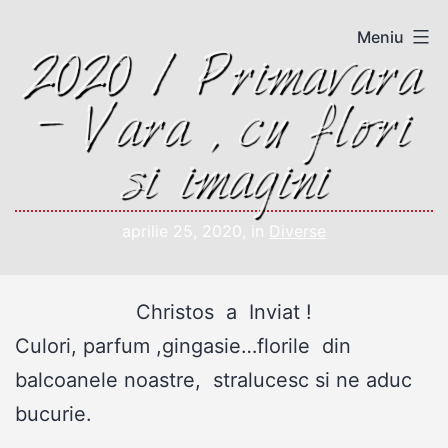
Sari
Meniu
la
2020 / Primavara
conținut
– Vara ,cu flori
si imagini
aprilie 25, 2020
, in
Diverse
Christos a Inviat !
Culori, parfum ,gingasie…florile din
balcoanele noastre, stralucesc si ne aduc
bucurie.