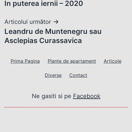
In puterea iernii – 2020
în
articole
Articolul următor
Leandru de Muntenegru sau
Asclepias Curassavica
Prima Pagina
Plante de apartament
Articole
Diverse
Contact
Ne gasiti si pe
Facebook